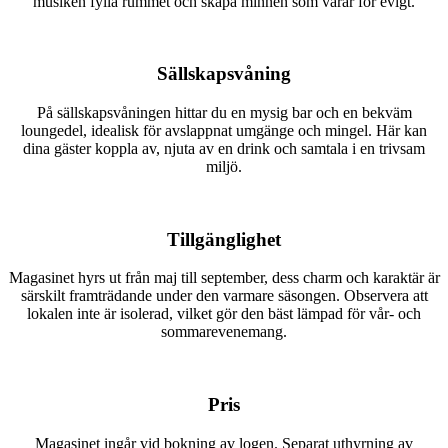
musiken fylla rummet och skapa minnen som varar för evigt.
Sällskapsvåning
På sällskapsvåningen hittar du en mysig bar och en bekväm
loungedel, idealisk för avslappnat umgänge och mingel. Här kan
dina gäster koppla av, njuta av en drink och samtala i en trivsam
miljö.
Tillgänglighet
Magasinet hyrs ut från maj till september, dess charm och karaktär är
särskilt framträdande under den varmare säsongen. Observera att
lokalen inte är isolerad, vilket gör den bäst lämpad för vår- och
sommarevenemang.
Pris
Magasinet ingår vid bokning av logen. Separat uthyrning av