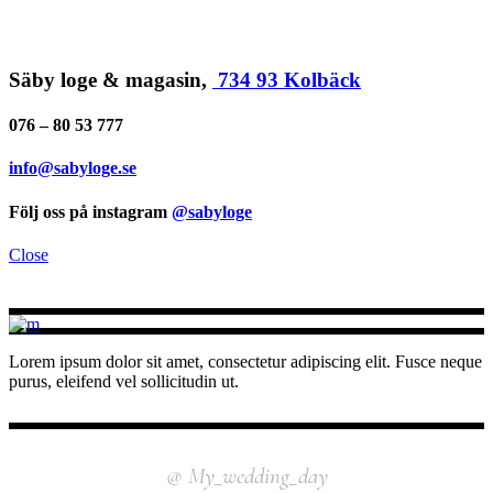
Säby loge & magasin,
734 93 Kolbäck
076 – 80 53 777
info@sabyloge.se
Följ oss på instagram
@sabyloge
Close
Lorem ipsum dolor sit amet, consectetur adipiscing elit. Fusce neque
purus, eleifend vel sollicitudin ut.
INSTAGRAM
@ My_wedding_day