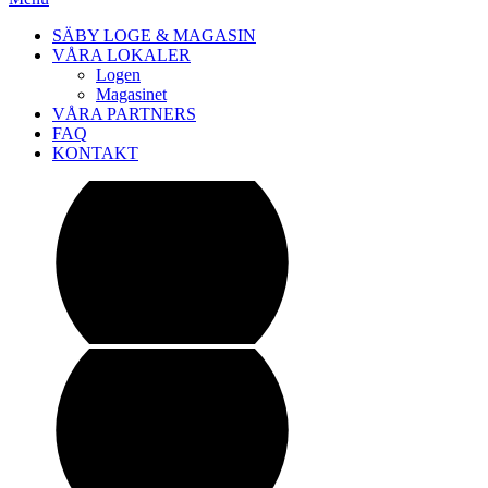
SÄBY LOGE & MAGASIN
VÅRA LOKALER
Logen
Magasinet
VÅRA PARTNERS
FAQ
KONTAKT