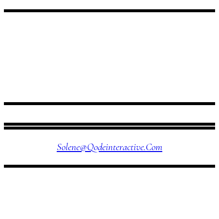
FOLLOW US
Solene@qodeinteractive.com