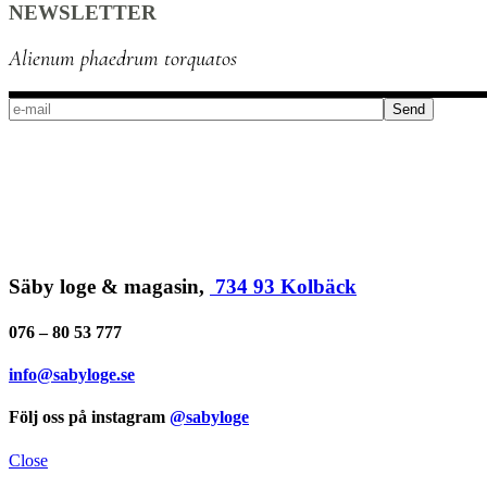
NEWSLETTER
Alienum phaedrum torquatos
Send
Säby loge & magasin,
734 93 Kolbäck
076 – 80 53 777
info@sabyloge.se
Följ oss på instagram
@sabyloge
Close