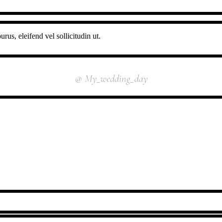
rus, eleifend vel sollicitudin ut.
INSTAGRAM
@ My_wedding_day
FOLLOW US