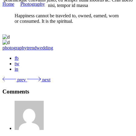
Home
/
Photography
/
Best Invitation
nisi, tempor id massa
Happiness cannot be traveled to, owned, earned, worn
or consumed. It is the spiritual.
photography
trend
wedding
fb
tw
in
prev
next
Comments