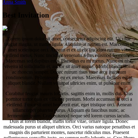
Anna Smith
Best Invitation
Lorem ipsum dolor sit amet, consectetur adipiscing elit. Ut vitae
feugiat magna, ut mattis ligula. Aliquam ut rutrum est. Maecenas sit
amet scelerisque orci. Aenean et ex ut elit tincidunt rutrum vitae
eleifend metus. Nunc tincidunt venenatis tellus euismod fermentum.
Maecenas sed dapibus eros. Phasellus eu mi metus. Nunc mi nisl,
viverra id sollicitudin et, auctor sit amet augue. Morbi blandit dolor
ac rhoncus semper. Donec rutrum risus vitae arcu interdum
condimentum. Pellentesque eu ex metus. Maecenas facilisis est at
aliquet blandit. Nullam volutpat ultricies enim, ut pulvinar enim
Curabitur feugiat mauris lobortis, sagittis enim in, mollis dui. Cras
porttitor tortor quis ex efficitur pretium. Morbi accumsan id orci a
eleifend. Fusce sit amet hendrerit erat, eget tristique orci. Aenean
ullamcorper pharetra purus. Aliquam eu faucibus nunc, ac
fermentum quam. Cras euismod neque sed lorem cursus iaculis.
Duis at lorem blandit, mattis tortor vitae, ornare ligula. Donec
malesuada purus ut aliquet ultrices. Orci varius natoque penatibus et
Säby Loge & Magasin
magnis dis parturient montes, nascetur ridiculus mus. Praesent
pellentesque convallis justo, eu semper nulla lobortis ac. Cras libero