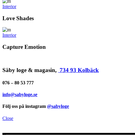
Interior
Love Shades
Interior
Capture Emotion
Säby loge & magasin,
734 93 Kolbäck
076 – 80 53 777
info@sabyloge.se
Följ oss på instagram
@sabyloge
Close