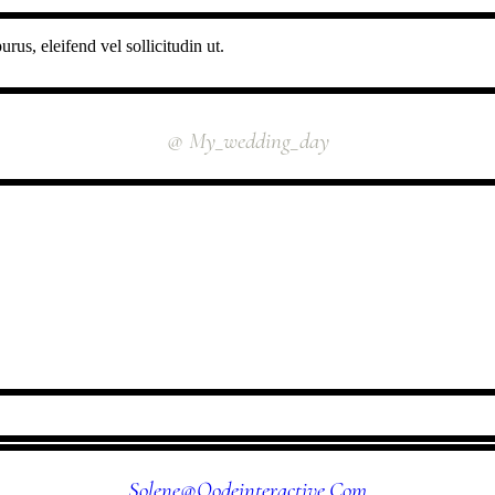
rus, eleifend vel sollicitudin ut.
INSTAGRAM
@ My_wedding_day
FOLLOW US
Solene@qodeinteractive.com