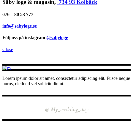
Säby loge & magasin,
734 93 Kolbäck
076 – 80 53 777
info@sabyloge.se
Följ oss på instagram
@sabyloge
Close
Lorem ipsum dolor sit amet, consectetur adipiscing elit. Fusce neque
purus, eleifend vel sollicitudin ut.
INSTAGRAM
@ My_wedding_day