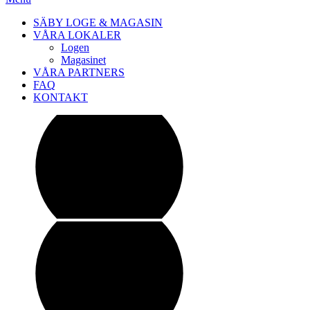
SÄBY LOGE & MAGASIN
VÅRA LOKALER
Logen
Magasinet
VÅRA PARTNERS
FAQ
KONTAKT