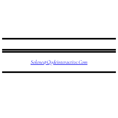
FOLLOW US
Solene@qodeinteractive.com