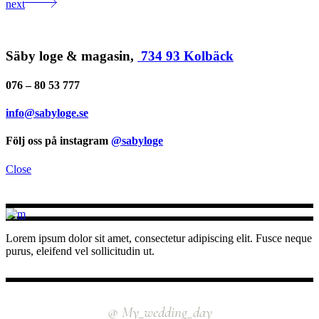
next
Säby loge & magasin,
734 93 Kolbäck
076 – 80 53 777
info@sabyloge.se
Följ oss på instagram
@sabyloge
Close
Lorem ipsum dolor sit amet, consectetur adipiscing elit. Fusce neque
purus, eleifend vel sollicitudin ut.
INSTAGRAM
@ My_wedding_day