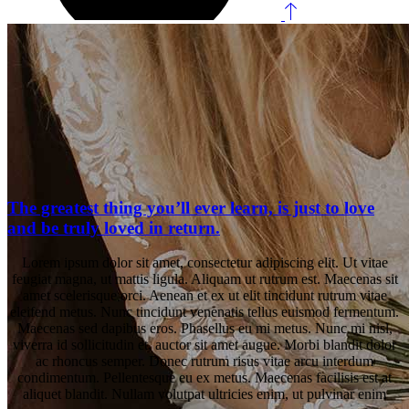
The greatest thing you’ll ever learn, is just to love
and be truly loved in return.
Lorem ipsum dolor sit amet, consectetur adipiscing elit. Ut vitae
feugiat magna, ut mattis ligula. Aliquam ut rutrum est. Maecenas sit
amet scelerisque orci. Aenean et ex ut elit tincidunt rutrum vitae
eleifend metus. Nunc tincidunt venenatis tellus euismod fermentum.
Maecenas sed dapibus eros. Phasellus eu mi metus. Nunc mi nisl,
viverra id sollicitudin et, auctor sit amet augue. Morbi blandit dolor
ac rhoncus semper. Donec rutrum risus vitae arcu interdum
condimentum. Pellentesque eu ex metus. Maecenas facilisis est at
aliquet blandit. Nullam volutpat ultricies enim, ut pulvinar enim