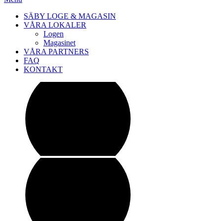
SÄBY LOGE & MAGASIN
VÅRA LOKALER
Logen
Magasinet
VÅRA PARTNERS
FAQ
KONTAKT