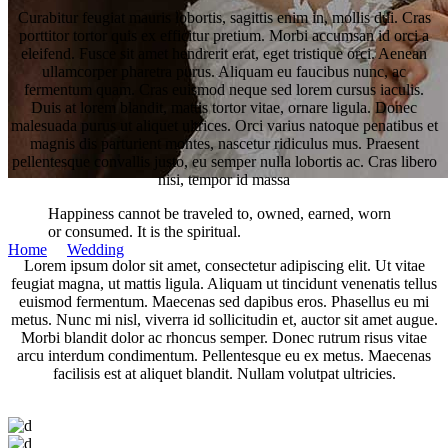
Curabitur feugiat mauris lobortis, sagittis enim in, mollis dui. Cras
porttitor tortor quis ex efficitur pretium. Morbi accumsan id orci a
eleifend. Fusce sit amet hendrerit erat, eget tristique orci. Aenean
ullamcorper pharetra purus. Aliquam eu faucibus nunc, ac
fermentum quam. Cras euismod neque sed lorem cursus iaculis.
Duis at lorem blandit, mattis tortor vitae, ornare ligula. Donec
malesuada purus ut aliquet ultrices. Orci varius natoque penatibus et
magnis dis parturient montes, nascetur ridiculus mus. Praesent
pellentesque convallis justo, eu semper nulla lobortis ac. Cras libero
nisi, tempor id massa
Säby Loge & Magasin
Happiness cannot be traveled to, owned, earned, worn
or consumed. It is the spiritual.
Home
/
Wedding
/
The greatest thing you’ll ever learn, is just to
Lorem ipsum dolor sit amet, consectetur adipiscing elit. Ut vitae
love and be truly loved in return.
feugiat magna, ut mattis ligula. Aliquam ut tincidunt venenatis tellus
euismod fermentum. Maecenas sed dapibus eros. Phasellus eu mi
metus. Nunc mi nisl, viverra id sollicitudin et, auctor sit amet augue.
Morbi blandit dolor ac rhoncus semper. Donec rutrum risus vitae
arcu interdum condimentum. Pellentesque eu ex metus. Maecenas
facilisis est at aliquet blandit. Nullam volutpat ultricies.