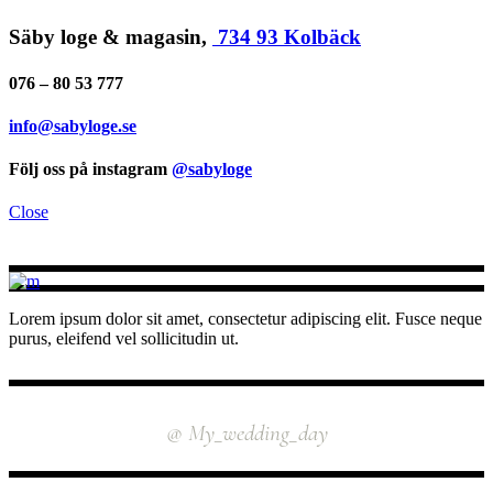
Säby loge & magasin,
734 93 Kolbäck
076 – 80 53 777
info@sabyloge.se
Följ oss på instagram
@sabyloge
Close
Lorem ipsum dolor sit amet, consectetur adipiscing elit. Fusce neque
purus, eleifend vel sollicitudin ut.
INSTAGRAM
@ My_wedding_day